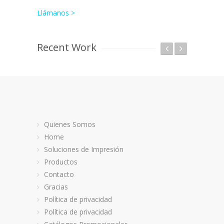
Llámanos >
Recent Work
Quienes Somos
Home
Soluciones de Impresión
Productos
Contacto
Gracias
Política de privacidad
CAJAS – EMPAQUES
AGENDA
Política de privacidad
Cajas y Empaques, FAVORITO
Agenda Dual,