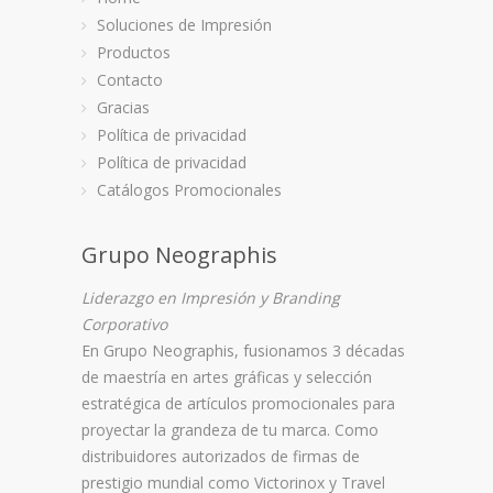
Soluciones de Impresión
Productos
Contacto
Gracias
Política de privacidad
CAJAS – EMPAQUES
AGENDA
Política de privacidad
Cajas y Empaques, FAVORITO
Agenda Dual,
Catálogos Promocionales
Grupo Neographis
Liderazgo en Impresión y Branding
Corporativo
En
Grupo Neographis
, fusionamos 3 décadas
de maestría en artes gráficas y selección
estratégica de artículos promocionales para
proyectar la grandeza de tu marca. Como
distribuidores autorizados de firmas de
prestigio mundial como
Victorinox
y
Travel