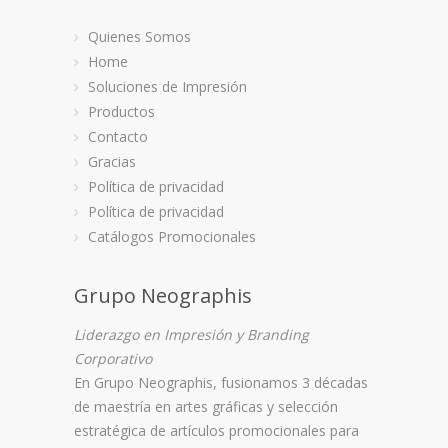
Quienes Somos
Home
Soluciones de Impresión
Productos
Contacto
Gracias
Política de privacidad
CAJAS – EMPAQUES
VICTORI
Política de privacidad
Cajas y Empaques, FAVORITO
FAVORITO, Pr
Catálogos Promocionales
Grupo Neographis
Liderazgo en Impresión y Branding
Corporativo
En
Grupo Neographis
, fusionamos 3 décadas
de maestría en artes gráficas y selección
estratégica de artículos promocionales para